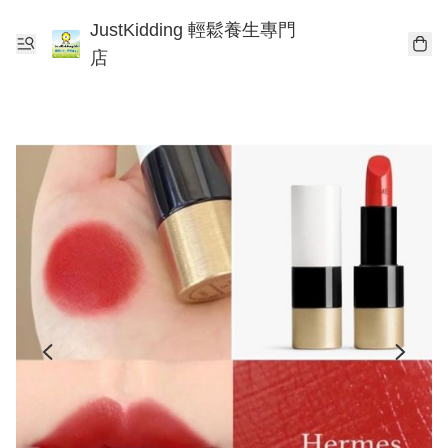
JustKidding 輕鬆養生專門
店