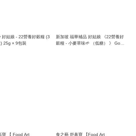
dy 好姑娘 - 22營養好穀糧 (3
新加坡 福華補品 好姑娘 《22營養好
25g × 9包裝
穀糧 - 小麥草味🌱 （低糖） 》 Good
Lady 22 Complete Nutrimix - Wheat
Grass （Low Sugar) - 750g
 【 Food Art
食之藝 舒鼻寶 【Food Art