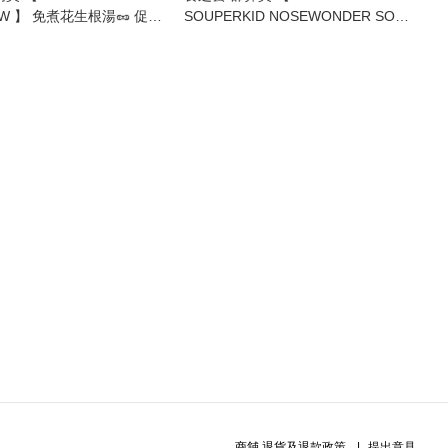
OW 】 免煮花生根湯🥜 促進
SOUPERKID NOSEWONDER SOUP
育生長，富含鈣質和蛋白質
👃🏻🤧】免煮湯包 - 舒緩鼻塞、暢通
醒腦、有虎乳靈芝、減輕鼻敏感症狀
商舖
退貨及退款政策
提出意見