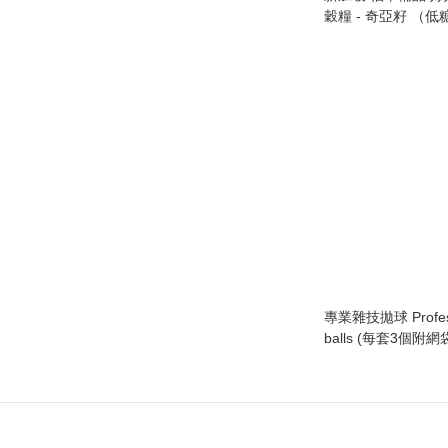
穀糧 - 奇亞籽 （低糖
22 Complete Nutrim
750g
專業雜技拋球 Professional Juggling
balls (每套3個附網袋, 
with net bag)