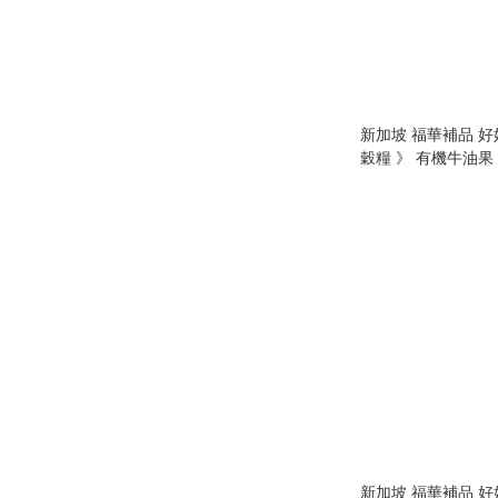
新加坡 福華補品 好
穀糧 》 有機牛油果 🥑 （
GoodLady 22+ Comp
Organic Avocado 
750g
新加坡 福華補品 好