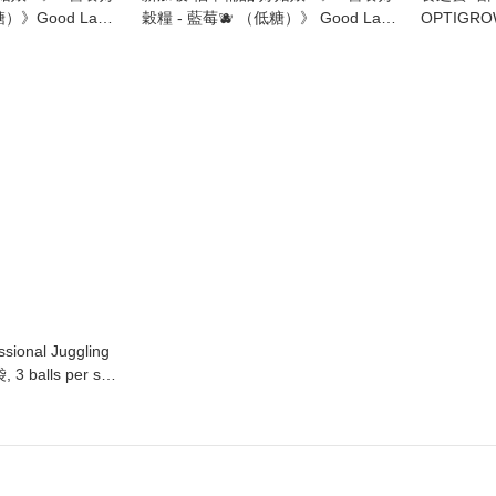
）》Good Lady
穀糧 - 藍莓🫐 （低糖）》 Good Lady
OPTIGR
ix (Chia Seed) -
22 Complete Nutrimix (Blueberry) -
骨骼，發
750g
3 balls per set