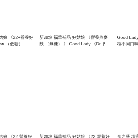
姑娘 《22+營養好
新加坡 福華補品 好姑娘 《營養燕麥
Good La
低糖）
麩 （無糖） 》 Good Lady 《Dr. β-
種不同口味) 
lete Nutrimix -
Glucan (No Sugar)》 - 750g
（Low Sugar)
姑娘 《22 營養好
新加坡 福華補品 好姑娘 《22 營養好
食之藝 增高寶