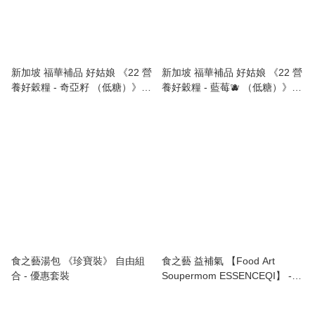
新加坡 福華補品 好姑娘 《22 營
新加坡 福華補品 好姑娘 《22 營
養好穀糧 - 奇亞籽 （低糖）》
養好穀糧 - 藍莓🫐 （低糖）》
Good Lady 22 Complete
Good Lady 22 Complete
Nutrimix (Chia Seed) - 750g
Nutrimix (Blueberry) - 750g
食之藝湯包 《珍寶裝》 自由組
食之藝 益補氣 【Food Art
合 - 優惠套裝
Soupermom ESSENCEQI】 -
滋腎養血 潤肺健脾 補氣提神 消
除疲勞 (適合六歲及以上)