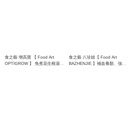
食之藝 增高寶 【 Food Art
食之藝 八珍姐【 Food Art
OPTIGROW 】 免煮花生根湯🥜
BAZHENJIE 】補血養顏、強腰
促進骨骼，發育生長，富含鈣質
壯骨、調經止痛、潤腸通便
和蛋白質