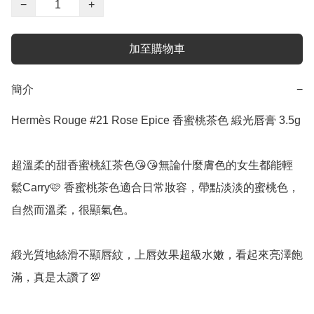
−
+
加至購物車
簡介
−
Hermès Rouge #21 Rose Epice 香蜜桃茶色 緞光唇膏 3.5g

超溫柔的甜香蜜桃紅茶色😘😘無論什麼膚色的女生都能輕
鬆Carry🩷 香蜜桃茶色適合日常妝容，帶點淡淡的蜜桃色，
自然而溫柔，很顯氣色。

緞光質地絲滑不顯唇紋，上唇效果超級水嫩，看起來亮澤飽
滿，真是太讚了💯
