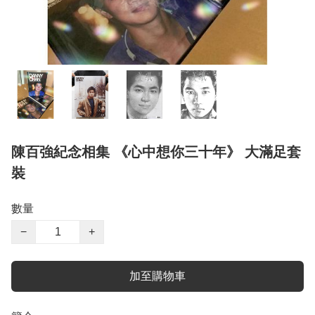
陳百強紀念相集 《心中想你三十年》 大滿足套
裝
數量
−
+
加至購物車