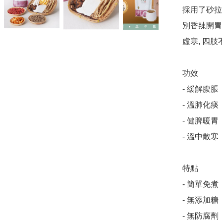
採用了砂拉
別香辣開胃
虛寒, 四
功效

- 緩解腹脹

- 溫肺化痰

- 健脾暖胃

- 溫中散寒

特點

- 簡單免煮

- 無添加糖

- 無防腐劑
