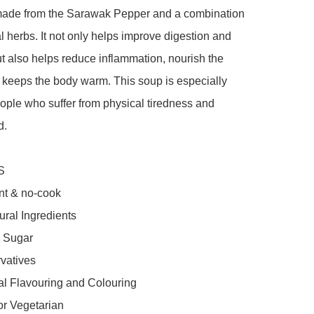
made from the Sarawak Pepper and a combination 
l herbs. It not only helps improve digestion and 
ut also helps reduce inflammation, nourish the 
keeps the body warm. This soup is especially 
ople who suffer from physical tiredness and 
.



t & no-cook

ral Ingredients

 Sugar

vatives

cial Flavouring and Colouring

or Vegetarian
