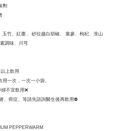
味劑



苓、玉竹、紅棗 、砂拉越白胡椒、 黨參、枸杞、淮山 
素調味、川芎

及以上飲用

天飲用一次，一次一小袋。

孕婦不宜飲用❌

況者、癌症、等請先諮詢醫生後再飲用⛔️

UM PEPPERWARM
