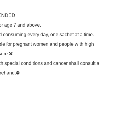
NDED

for age 7 and above.

 consuming every day, one sachet at a time.

ble for pregnant women and people with high 
ure.❌

h special conditions and cancer shall consult a 
rehand.⛔️
