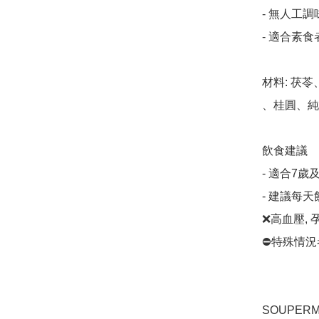
- 無人工調
- 適合素食者
材料: 茯
、桂圓、純
飲食建議

- 適合7歲
- 建議每
❌高血壓, 
⛔️特殊情
SOUPERM