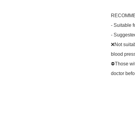
RECOMME
- Suitable 
- Suggested
❌Not suita
blood press
⛔️Those wit
doctor befo