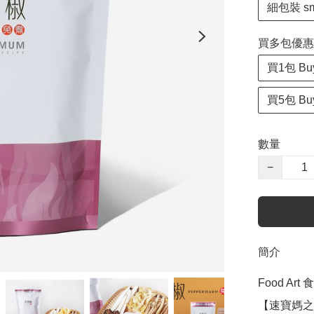
細包裝 sma
買多包優惠 Spe
買1包 Buy
買5包 Buy
數量
−
簡介
Food Art 
【速寶媽之