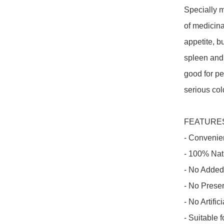
Specially 
of medicina
appetite, b
spleen and 
good for pe
serious cold
FEATURES
- Convenien
- 100% Natu
- No Added
- No Preser
- No Artifi
- Suitable f